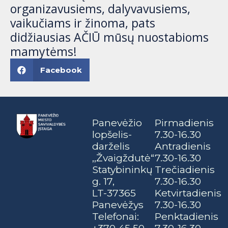
organizavusiems, dalyvavusiems,
vaikučiams ir žinoma, pats
didžiausias AČIŪ mūsų nuostabioms
mamytėms!
Facebook
Panevėžio
Pirmadienis
lopšelis-
7.30-16.30
darželis
Antradienis
,,Žvaigždutė“
7.30-16.30
Statybininkų
Trečiadienis
g. 17,
7.30-16.30
LT-37365
Ketvirtadienis
Panevėžys
7.30-16.30
Telefonai:
Penktadienis