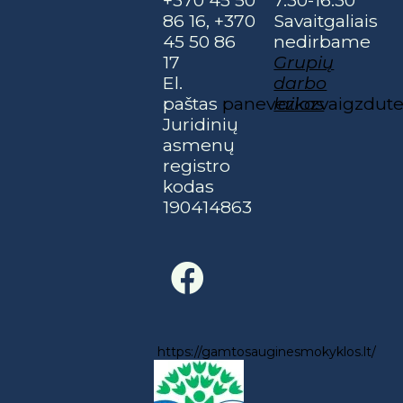
+370 45 50
7.30-16.30
86 16, +370
Savaitgaliais
45 50 86
nedirbame
17
Grupių
El.
darbo
paštas
paneveziozvaigzdu
laikas
Juridinių
asmenų
registro
kodas
190414863
https://gamtosauginesmokyklos.lt/