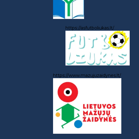
https://asfutboliukas.lt/
https://www.mazujuzaidynes.lt/