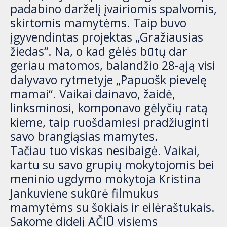
padabino darželį įvairiomis spalvomis,
skirtomis mamytėms. Taip buvo
įgyvendintas projektas „Gražiausias
žiedas“. Na, o kad gėlės būtų dar
geriau matomos, balandžio 28-ąją visi
dalyvavo rytmetyje „Papuošk pievelę
mamai“. Vaikai dainavo, žaidė,
linksminosi, komponavo gėlyčių ratą
kieme, taip ruošdamiesi pradžiuginti
savo brangiąsias mamytes.
Tačiau tuo viskas nesibaigė. Vaikai,
kartu su savo grupių mokytojomis bei
meninio ugdymo mokytoja Kristina
Jankuviene sukūrė filmukus
mamytėms su šokiais ir eilėraštukais.
Sakome didelį AČIŪ visiems