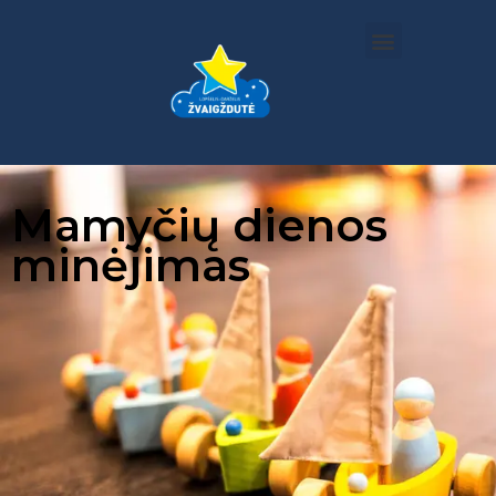
Mamyčių dienos
minėjimas