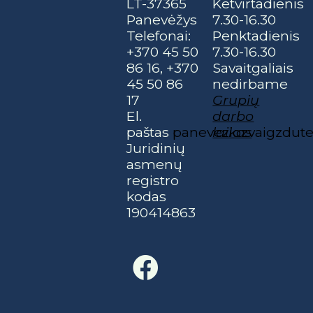
LT-37365
Ketvirtadienis
Panevėžys
7.30-16.30
Telefonai:
Penktadienis
+370 45 50
7.30-16.30
86 16, +370
Savaitgaliais
45 50 86
nedirbame
17
Grupių
El.
darbo
paštas
paneveziozvaigzdu
laikas
Juridinių
asmenų
registro
kodas
190414863