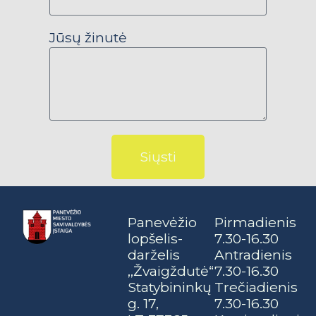
Jūsų žinutė
Siųsti
Panevėžio
Pirmadienis
lopšelis-
7.30-16.30
darželis
Antradienis
,,Žvaigždutė“
7.30-16.30
Statybininkų
Trečiadienis
g. 17,
7.30-16.30