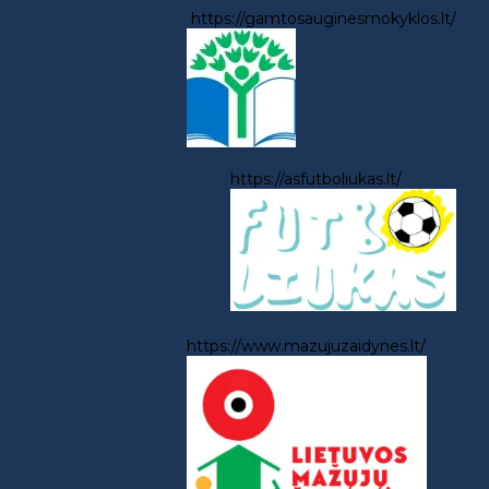
https://gamtosauginesmokyklos.lt/
https://asfutboliukas.lt/
https://www.mazujuzaidynes.lt/