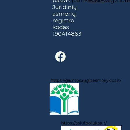
paštas
paneveziozvaigzdu
laikas
Juridinių
asmenų
registro
kodas
190414863
https://gamtosauginesmokyklos.lt/
https://asfutboliukas.lt/