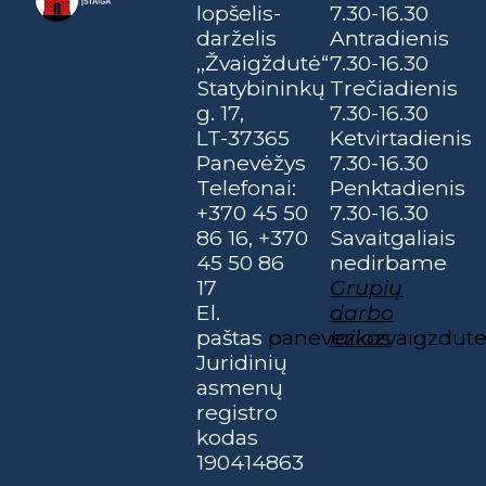
lopšelis-
7.30-16.30
darželis
Antradienis
,,Žvaigždutė“
7.30-16.30
Statybininkų
Trečiadienis
g. 17,
7.30-16.30
LT-37365
Ketvirtadienis
Panevėžys
7.30-16.30
Telefonai:
Penktadienis
+370 45 50
7.30-16.30
86 16, +370
Savaitgaliais
45 50 86
nedirbame
17
Grupių
El.
darbo
paštas
paneveziozvaigzdu
laikas
Juridinių
asmenų
registro
kodas
190414863