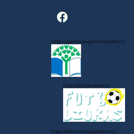
https://gamtosauginesmokyklos.lt/
https://asfutboliukas.lt/
https://www.mazujuzaidynes.lt/